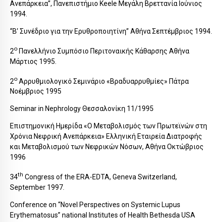
Ανεπάρκεια”, Πανεπιστήμιο Keele Μεγάλη Βρεττανία Ιούνιος
1994.
“Β’ Συνέδριο για την Ερυθροποιητίνη” Αθήνα Σεπτέμβριος 1994.
ο
2
Πανελλήνιο Συμπόσιο Περιτοναικής Κάθαρσης Αθήνα
Μάρτιος 1995.
ο
2
Αρρυθμιολογικό Σεμινάριο «Βραδυαρρυθμίες» Πάτρα
Νοέμβριος 1995
Seminar in Nephrology Θεσσαλονίκη 11/1995
Επιστημονική Ημερίδα «Ο Μεταβολισμός των Πρωτεϊνών στη
Χρόνια Νεφρική Ανεπάρκεια» Ελληνική Εταιρεία Διατροφής
και Μεταβολισμού των Νεφρικών Νόσων, Αθήνα Οκτώβριος
1996
th
34
Congress of the ERA-EDTA, Geneva Switzerland,
September 1997.
Conference on “Novel Perspectives on Systemic Lupus
Erythematosus” national Institutes of Health Bethesda USA