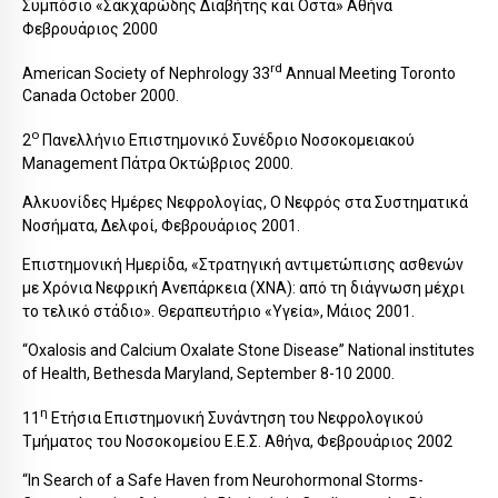
Συμπόσιο «Σακχαρώδης Διαβήτης και Οστά» Αθήνα
Φεβρουάριος 2000
rd
American Society of Nephrology 33
Annual Meeting Toronto
Canada October 2000.
ο
2
Πανελλήνιο Επιστημονικό Συνέδριο Νοσοκομειακού
Management Πάτρα Οκτώβριος 2000.
Αλκυονίδες Ημέρες Νεφρολογίας, Ο Νεφρός στα Συστηματικά
Νοσήματα, Δελφοί, Φεβρουάριος 2001.
Επιστημονική Ημερίδα, «Στρατηγική αντιμετώπισης ασθενών
με Χρόνια Νεφρική Ανεπάρκεια (ΧΝΑ): από τη διάγνωση μέχρι
το τελικό στάδιο». Θεραπευτήριο «Υγεία», Μάιος 2001.
“Oxalosis and Calcium Oxalate Stone Disease” National institutes
of Health, Bethesda Maryland, September 8-10 2000.
η
11
Ετήσια Επιστημονική Συνάντηση του Νεφρολογικού
Τμήματος του Νοσοκομείου Ε.Ε.Σ. Αθήνα, Φεβρουάριος 2002
“In Search of a Safe Haven from Neurohormonal Storms-