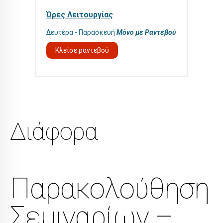
Ώρες Λειτουργίας
Δευτέρα - Παρασκευή
Μόνο με Ραντεβού
Κλείσε ραντεβού
Διάφορα
Παρακολούθηση
Σεμιναρίων –