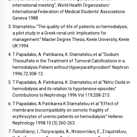
international meeting”, World Health Organization/
International Federation of Medical Students’ Associations
Geneva 1988.
Stamatelou “The quality-of-life of patients on hemodialysis;
a pilot study in a Greek renal unit. Implications for
management.” Master Degree Thesis, Keele University, Keele
UK 1994.
T Papadakis, A. Patrikarea, K. Stamatelou et al “Sodium
Thiosulfate in the Treatment of Tumoral Calcifications in a
hemodialysis Patient without Hyperparathyroidism” Nephron
1996;72:308-12.
T Papadakis, A. Patrikarea, K. Stamatelou et al “Nitric Oxide in
hemodialysis and its relation to hypotensive episodes”
Contributions to Nephrology 1996 Vol 119;208-213.
T Papadakis, A Patrikarea K Stamatelou et al “Effect of
membrane biocompatibility on osmotic fragility of
erythrocytes of uremic patients on hemodialysis” Hellenic
Nephrology 1998;10 (3) 260-263.
Παπαδάκης, Ι., Πατρικαρέα, Α., Νταουντάκη, Ε., Σταματέλου,