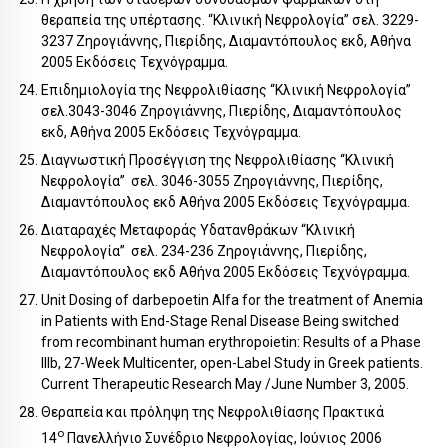
θεραπεία της υπέρτασης. “Κλινική Νεφρολογία” σελ. 3229-
3237 Ζηρογιάννης, Πιερίδης, Διαμαντόπουλος εκδ, Αθήνα
2005 Εκδόσεις Τεχνόγραμμα.
Επιδημιολογία της Νεφρολιθίασης “Κλινική Νεφρολογία”
σελ.3043-3046 Ζηρογιάννης, Πιερίδης, Διαμαντόπουλος
εκδ, Αθήνα 2005 Εκδόσεις Τεχνόγραμμα.
Διαγνωστική Προσέγγιση της Νεφρολιθίασης “Κλινική
Νεφρολογία” σελ. 3046-3055 Ζηρογιάννης, Πιερίδης,
Διαμαντόπουλος εκδ Αθήνα 2005 Εκδόσεις Τεχνόγραμμα.
Διαταραχές Μεταφοράς Υδατανθράκων “Κλινική
Νεφρολογία” σελ. 234-236 Ζηρογιάννης, Πιερίδης,
Διαμαντόπουλος εκδ Αθήνα 2005 Εκδόσεις Τεχνόγραμμα.
Unit Dosing of darbepoetin Alfa for the treatment of Anemia
in Patients with End-Stage Renal Disease Being switched
from recombinant human erythropoietin: Results of a Phase
IIIb, 27-Week Multicenter, open-Label Study in Greek patients.
Current Therapeutic Research May /June Number 3, 2005.
Θεραπεία και πρόληψη της Νεφρολιθίασης Πρακτικά
ο
14
Πανελλήνιο Συνέδριο Νεφρολογίας, Ιούνιος 2006