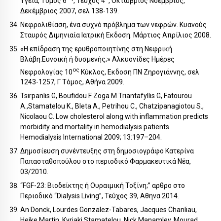
Υγεία, Τόμος 6
, Τεύχος 4
, Οκτώβριος Νοέμβριος,
Δεκέμβριος 2007, σελ 138-139.
Νεφρολιθίαση, ένα συχνό πρόβλημα των νεφρών. Κυανούς
Σταυρός Διμηνιαία Ιατρική Εκδοση. Μάρτιος Απρίλιος 2008.
«Η επίδραση της ερυθροποιητίνης στη Νεφρική
Βλάβη:Ευνοική ή δυσμενής;» Αλκυονίδες Ημέρες
ος
Νεφρολογίας 10
Κύκλος, Εκδοση ΠΝ Ζηρογιάννης, σελ
1243-1257, Γ Τόμος, Αθήνα 2009.
Tsirpanlis G, Boufidou F Zoga M Triantafyllis G, Fatourou
A.,Stamatelou K., Bleta Α., Petrihou C., Chatzipanagiotou S.,
Nicolaou C. Low cholesterol along with inflammation predicts
morbidity and mortality in hemodialysis patients.
Hemodialysis International 2009; 13:197–204.
Δημοσίευση συνέντευξης στη δημοσιογράφο Κατερίνα
Παπασταθοπούλου στο περιοδικό Φαρμακευτικά Νέα,
03/2010.
“FGF-23: Βιοδείκτης ή Ουραιμική Τοξίνη;” αρθρο στο
Περιοδικό “Dialysis Living”, Τεύχος 39, Αθηνα 2014.
An Donck, Lourdes Gonzalez-Tabares, Jacques Chanliau,
Heike Martin, Kyriaki Stamatelou, Nick Manamley, Mourad