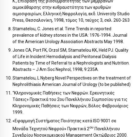
Κ., Επίδραση της βιοσυμβατότητας των μεμβρανών
αιμοκάθαρσης στην ευθραυστότητα των ερυθρών
αιμοσφαιρίων, Ελληνική Νεφρολογία, εκδ. Univercity Studio
Press, Θεσσαλονίκη, 1998, τόμος 10, τεύχος 3, σελ. 260-263
Stamatelou, C. Jones et al. Time Trends in reported
prevalence of kidney stones in the USA: 1976-1994. Journal
of the American Urology Association Abstracts May 1998.
Jones CA, Port FK, Orzol SM, Stamatelou KK, Held PJ. Quality
of Life in Incident Hemodialysis and Peritoneal Dialysis
Patients by Time of Referral to a Nephrologists and Nutrition.
Abstracts – J Am Soc Nephrol, 1998; 9:235A.
Stamatelou, L Nyberg Novel Perspectives on the treatment of
Nephrolithiasis American Journal of Urology (to be published)
“Κληρονομικές Παθήσεις των Νεφρών. Ερευνητικές
Τάσεις» Πρακτικά του 2ου Πανελλήνιου Συμποσίου για τις
Κληρονομικές Παθήσεις των Νεφρών, Βόλος Φεβρουάριος
1999.
«Εφαρμογή Συστήματος Ποιότητας κατά ISO 9001 σε
ου
Μονάδα Τεχνητού Νεφρού» Πρακτικά 2
Πανελλήνιου
Συνεδρίου Νοσοκομειακού Management Οκτώβριος 2000.