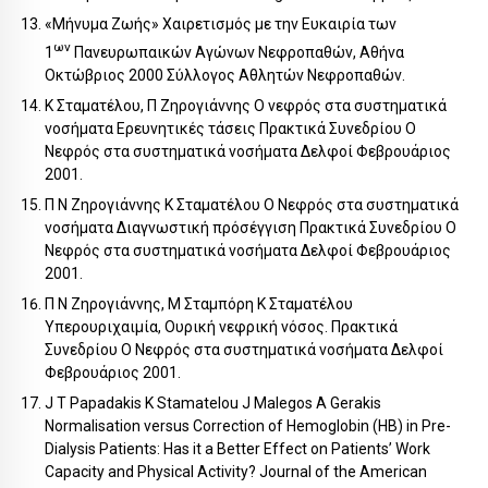
«Μήνυμα Ζωής» Χαιρετισμός με την Ευκαιρία των
ων
1
Πανευρωπαικών Αγώνων Νεφροπαθών, Αθήνα
Οκτώβριος 2000 Σύλλογος Αθλητών Νεφροπαθών.
Κ Σταματέλου, Π Ζηρογιάννης Ο νεφρός στα συστηματικά
νοσήματα Ερευνητικές τάσεις Πρακτικά Συνεδρίου Ο
Νεφρός στα συστηματικά νοσήματα Δελφοί Φεβρουάριος
2001.
Π Ν Ζηρογιάννης Κ Σταματέλου Ο Νεφρός στα συστηματικά
νοσήματα Διαγνωστική πρόσέγγιση Πρακτικά Συνεδρίου Ο
Νεφρός στα συστηματικά νοσήματα Δελφοί Φεβρουάριος
2001.
Π Ν Ζηρογιάννης, M Σταμπόρη Κ Σταματέλου
Υπερουριχαιμία, Ουρική νεφρική νόσος. Πρακτικά
Συνεδρίου Ο Νεφρός στα συστηματικά νοσήματα Δελφοί
Φεβρουάριος 2001.
J T Papadakis K Stamatelou J Malegos A Gerakis
Normalisation versus Correction of Hemoglobin (HB) in Pre-
Dialysis Patients: Has it a Better Effect on Patients’ Work
Capacity and Physical Activity? Journal of the American