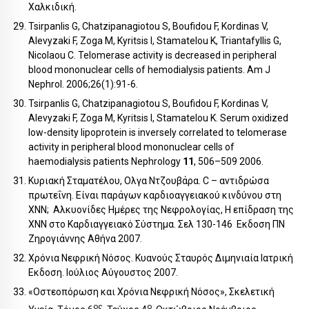
Χαλκιδική.
Tsirpanlis G, Chatzipanagiotou S, Boufidou F, Kordinas V,
Alevyzaki F, Zoga M, Kyritsis I, Stamatelou K, Triantafyllis G,
Nicolaou C. Telomerase activity is decreased in peripheral
blood mononuclear cells of hemodialysis patients. Am J
Nephrol. 2006;26(1):91-6.
Tsirpanlis G, Chatzipanagiotou S, Boufidou F, Kordinas V,
Alevyzaki F, Zoga M, Kyritsis I, Stamatelou K. Serum oxidized
low-density lipoprotein is inversely correlated to telomerase
activity in peripheral blood mononuclear cells of
haemodialysis patients Nephrology
11
, 506–509 2006.
Κυριακή Σταματέλου, Ολγα Ντζουβάρα. C – αντιδρώσα
πρωτεΐνη. Είναι παράγων καρδιοαγγειακού κινδύνου στη
ΧΝΝ; Αλκυονίδες Ημέρες της Νεφρολογίας, Η επίδραση της
ΧΝΝ στο Καρδιαγγειακό Σύστημα. Σελ 130-146 Εκδοση ΠΝ
Ζηρογιάννης Αθήνα 2007.
Χρόνια Νεφρική Νόσος. Κυανούς Σταυρός Διμηνιαία Ιατρική
Εκδοση. Ιούλιος Αύγουστος 2007.
«Οστεοπόρωση και Χρόνια Νεφρική Νόσος», Σκελετική
ος
ο