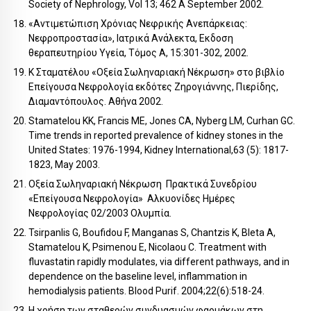
Society of Nephrology, Vol 13; 462 A September 2002.
«Αντιμετώπιση Χρόνιας Νεφρικής Ανεπάρκειας:
Νεφροπροστασία», Ιατρικά Ανάλεκτα, Εκδοση
θεραπευτηρίου Υγεία, Τόμος Α, 15:301-302, 2002.
Κ Σταματέλου «Οξεία Σωληναριακή Νέκρωση» στο βιβλίο
Επείγουσα Νεφρολογία εκδότες Ζηρογιάννης, Πιερίδης,
Διαμαντόπουλος. Αθήνα 2002.
Stamatelou KK, Francis ME, Jones CA, Nyberg LM, Curhan GC.
Time trends in reported prevalence of kidney stones in the
United States: 1976-1994, Kidney International,63 (5): 1817-
1823, May 2003.
Οξεία Σωληναριακή Νέκρωση Πρακτικά Συνεδρίου
«Επείγουσα Νεφρολογία» Αλκυονίδες Ημέρες
Νεφρολογίας 02/2003 Ολυμπία.
Tsirpanlis G, Boufidou F, Manganas S, Chantzis K, Bleta A,
Stamatelou K, Psimenou E, Nicolaou C. Treatment with
fluvastatin rapidly modulates, via different pathways, and in
dependence on the baseline level, inflammation in
hemodialysis patients. Blood Purif. 2004;22(6):518-24.
Η χρήση των σταθερών συνδυασμών φαρμάκων στη